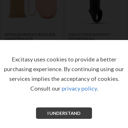
BESTSELLER VIBRATING PENIS SLEEVE
SONO Nº17 PENIS SLEEVE WITH
GLANS STIMULATOR
EXTENSION BLACK
от
от
TOYZ4LOVERS
SONO
Зарегистрируйтесь или
Зарегистрируйтесь или
войдите, чтобы получить доступ
войдите, чтобы получить доступ
Excitasy uses cookies to provide a better
к ценам и условиям продажи
к ценам и условиям продажи
purchasing experience.
By continuing using our
ВОЙТИ
ВОЙТИ
services implies the acceptancy of cookies.
Consult our
privacy policy
.
I UNDERSTAND