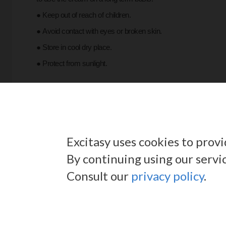
●
Keep out of reach of children.
● Avoid contact with eyes or broken skin.
● Store in cool dry place.
● Protect from sunlight.
QUANTITY:
50ml.
Excitasy uses cookies to prov
By continuing using our servi
Consult our
privacy policy
.
ПОКАЗАТЬ
НАПИШИ