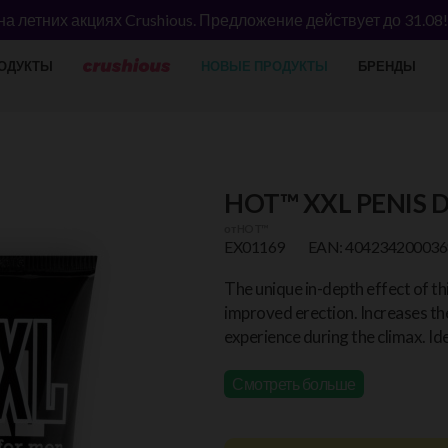
а летних акциях Crushious. Предложение действует до 31.08
ОДУКТЫ
НОВЫЕ ПРОДУКТЫ
БРЕНДЫ
HOT™ XXL PENIS
от
HOT™
EX01169
EAN: 404234200036
The unique in-depth effect of t
improved erection. Increases the
experience during the climax.
Id
Смотреть больше