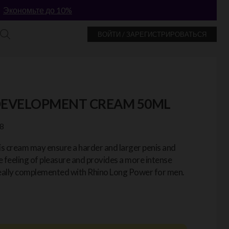
!
Экономьте до 10%
ВОЙТИ / ЗАРЕГИСТРИРОВАТЬСЯ
 DEVELOPMENT CREAM 50ML
8
his cream may ensure a harder and larger penis and
 feeling of pleasure and provides a more intense
eally complemented with Rhino Long Power for men.