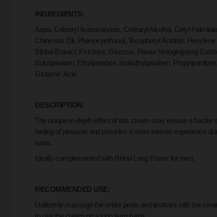
INGREDIENTS:
Aqua, Cetearyl Isononanoate, Cetearyl Alcohol, Cetyl Palmita
Chinensis Oil, Phenoxyethanol, Tocopheryl Acetate, Hexylene 
Biloba Extract, Fructose, Glucose, Panax Notogingseng Extract
Butylparaben, Ethylparaben, Isobuthylparaben, Propylparaben, 
Glutamic Acid.
DESCRIPTION:
The unique in-depth effect of this cream may ensure a harder 
feeling of pleasure and provides a more intense experience duri
basis.
Ideally complemented with Rhino Long Power for men.
RECOMMENDED USE:
Uniformly massage the entire penis and testicles with the cream.
to use the cream on a long term basis.