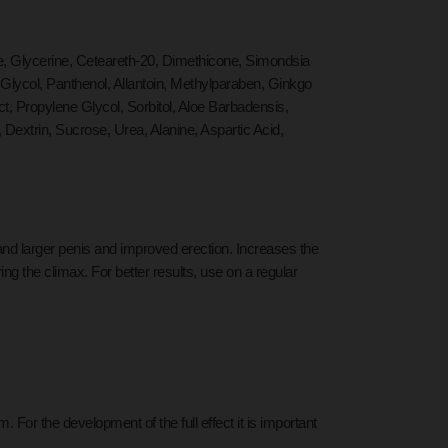
te, Glycerine, Ceteareth-20, Dimethicone, Simondsia
Glycol, Panthenol, Allantoin, Methylparaben, Ginkgo
, Propylene Glycol, Sorbitol, Aloe Barbadensis,
Dextrin, Sucrose, Urea, Alanine, Aspartic Acid,
and larger penis and improved erection. Increases the
ng the climax. For better results, use on a regular
 For the development of the full effect it is important