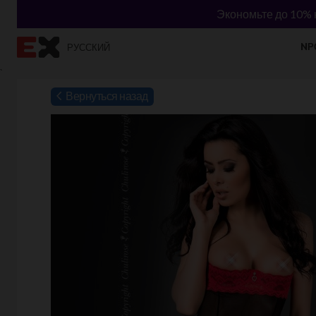
Экономьте до 10% н
NР
РУССКИЙ
`
Вернуться назад