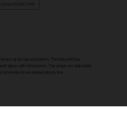
 ХАРАКТЕРИСТИКИ
al lace at the top and bottom. The babydoll has
eart bijoux with rhinestones. The straps are adjustable
uct presented in an elegant glossy box.