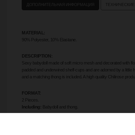
ДОПОЛНИТЕЛЬНАЯ ИНФОРМАЦИЯ
ТЕХНИЧЕСКИЕ
MATERIAL:
90% Polyester, 10% Elastane.
DESCRIPTION:
Sexy babydoll made of soft micro mesh and decorated with flor
padded and underwired shelf-cups and are adorned by a little h
and a matching thong is included. A high quality Chilirose prod
FORMAT:
2 Pieces.
Including:
Babydoll and thong.
COLOUR:
Black and red.