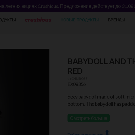
а летних акциях Crushious. Предложение действует до 31.08
ОДУКТЫ
НОВЫЕ ПРОДУКТЫ
БРЕНДЫ
BABYDOLL AND T
RED
от
CHILIROSE
EX08356
Sexy babydoll made of soft micr
bottom. The babydoll has padde
Смотреть больше
Таблица размеров