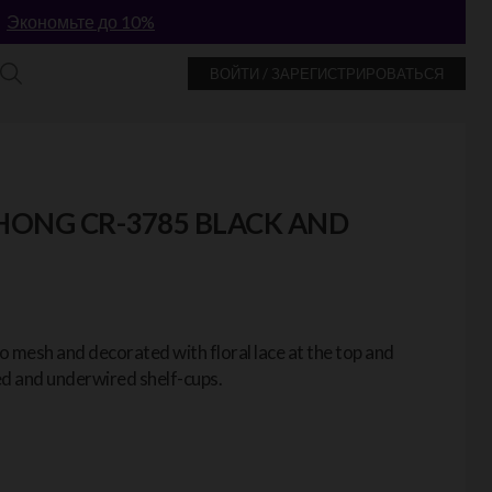
!
Экономьте до 10%
ВОЙТИ / ЗАРЕГИСТРИРОВАТЬСЯ
HONG CR-3785 BLACK AND
o mesh and decorated with floral lace at the top and
d and underwired shelf-cups.