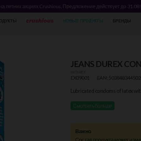
а летних акциях Crushious. Предложение действует до 31.08
ОДУКТЫ
НОВЫЕ ПРОДУКТЫ
БРЕНДЫ
JEANS DUREX CON
от
DUREX
EX09001
EAN: 503848344502
Lubricated condoms of latex with
Смотреть больше
Важно
Состав продукта может изм