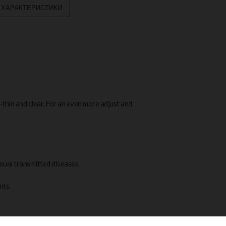
 ХАРАКТЕРИСТИКИ
-thin and clear. For an even more adjust and
xual transmitted diseases.
nts.