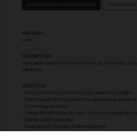
ДОПОЛНИТЕЛЬНАЯ ИНФОРМАЦИЯ
ТЕХНИЧЕСКИЕ
MATERIAL:
Latex.
DESCRIPTION:
Lubricated condoms of latex with reservoir, 56 mm wide, ultra
adherence.
ATENTION:
- Store condoms in a cool and dry place away from sunlight.
- Doesn't assure 100% of protection against pregnancy or se
- Dermatological tested.
- Compatible with durex lubricants. Don't use oil based lubrica
- Use the condom only once.
- Read carefully the paper inside the package.