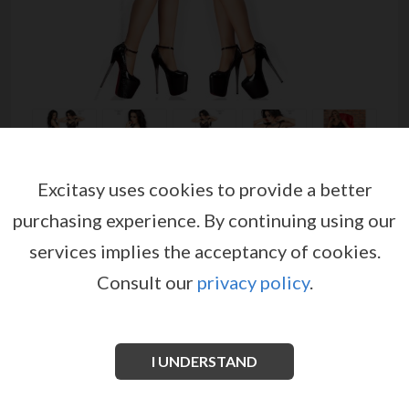
Excitasy uses cookies to provide a better
purchasing experience.
By continuing using our
services implies the acceptancy of cookies.
BABYDOLL AND THONG CR-
Consult our
privacy policy
.
3852 BLACK
от
CHILIROSE
EX09635
I UNDERSTAND
An amazing black babydoll made with soft micro mesh