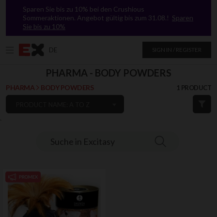
Sparen Sie bis zu 10% bei den Crushious
Sommeraktionen. Angebot gültig bis zum 31.08.!
Sparen
Sie bis zu 10%
DE
SIGN IN / REGISTER
PHARMA - BODY POWDERS
PHARMA
BODY POWDERS
1 PRODUCT
PRODUCT NAME: A TO Z
`
Suche in Excitasy