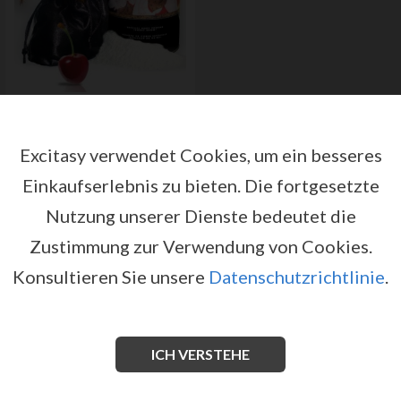
SHUNGA SWEET SNOW BODY POWDER
BLAZING CHERRY 228GR
Excitasy verwendet Cookies, um ein besseres
by
SHUNGA EROTIC ART
Register or log in to have access
Einkaufserlebnis zu bieten.
Die fortgesetzte
to pricing and sales conditions
Nutzung unserer Dienste bedeutet die
SIGN IN
Zustimmung zur Verwendung von Cookies.
Konsultieren Sie unsere
Datenschutzrichtlinie
.
ICH VERSTEHE