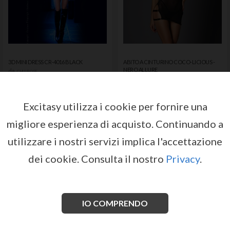
3D MINI DRESS CR-4016 BLACK
ABITO A CINTURINO COCO-LICIOUS -
NERO ALLURE
da
CHILIROSE
da
ALLURE
Registrati o accedi per avere
Registrati o accedi per avere
accesso ai prezzi e alle condizioni
accesso ai prezzi e alle condizioni
Excitasy utilizza i cookie per fornire una
di vendita
di vendita
migliore esperienza di acquisto.
Continuando a
ACCEDI
ACCEDI
utilizzare i nostri servizi implica l'accettazione
dei cookie.
Consulta il nostro
Privacy
.
IO COMPRENDO