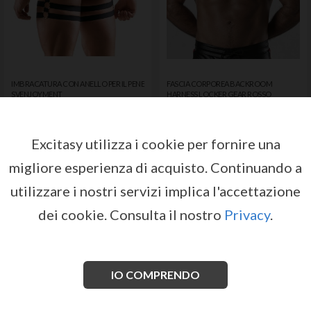
IMBRACATURA CON ANELLO PER IL PENE
FASCIA CORPOREA BACKROOM
SVENJOYMENT
HARNESS LOCKER GEAR ROSSO
da
da
SVENJOYMENT
LOCKER GEAR
Registrati o accedi per avere
Registrati o accedi per avere
accesso ai prezzi e alle condizioni
accesso ai prezzi e alle condizioni
Excitasy utilizza i cookie per fornire una
di vendita
di vendita
migliore esperienza di acquisto.
Continuando a
ACCEDI
ACCEDI
utilizzare i nostri servizi implica l'accettazione
dei cookie.
Consulta il nostro
Privacy
.
IO COMPRENDO