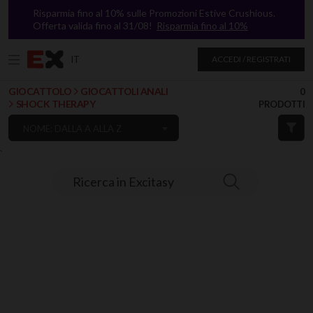
Risparmia fino al 10% sulle Promozioni Estive Crushious.
Offerta valida fino al 31/08!
Risparmia fino al 10%
IT
ACCEDI / REGISTRATI
GIOCATTOLO
GIOCATTOLI ANALI
0
SHOCK THERAPY
PRODOTTI
NOME: DALLA A ALLA Z
`
Ricerca in Excitasy