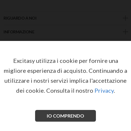
RIGUARDO A NOI
INFORMAZIONE
NEGOZIO
INDIRIZZO
Excitasy utilizza i cookie per fornire una
migliore esperienza di acquisto.
Continuando a
CONTACT
utilizzare i nostri servizi implica l'accettazione
dei cookie.
Consulta il nostro
Privacy
.
+34 685 618 190
IO COMPRENDO