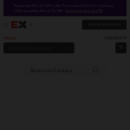
Risparmia fino al 10% sulle Promozioni Estive Crushious.
Offerta valida fino al 31/08!
Risparmia fino al 10%
IT
ACCEDI / REGISTRATI
ANALE
0 PRODOTTI
NOME: DALLA A ALLA Z
`
Ricerca in Excitasy