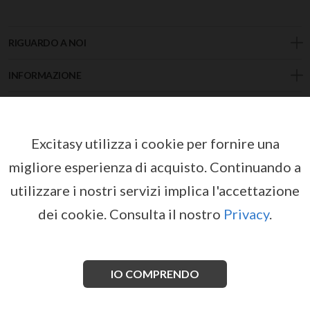
RIGUARDO A NOI
INFORMAZIONE
NEGOZIO
INDIRIZZO
Excitasy utilizza i cookie per fornire una
migliore esperienza di acquisto.
Continuando a
CONTACT
utilizzare i nostri servizi implica l'accettazione
dei cookie.
Consulta il nostro
Privacy
.
+34 685 618 190
IO COMPRENDO