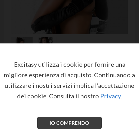
Excitasy utilizza i cookie per fornire una
GUANTI CR-3192 NERAS
migliore esperienza di acquisto.
Continuando a
da
CHILIROSE
utilizzare i nostri servizi implica l'accettazione
EX00487
dei cookie.
Consulta il nostro
Privacy
.
Avvolgetevi nella morbidezza del raso con questi
eleganti guanti, perfetti per aggiungere fascino e
raffinatezza a qualsiasi look. Un tocco di lusso per le
occasioni speciali.
IO COMPRENDO
Vedi di più