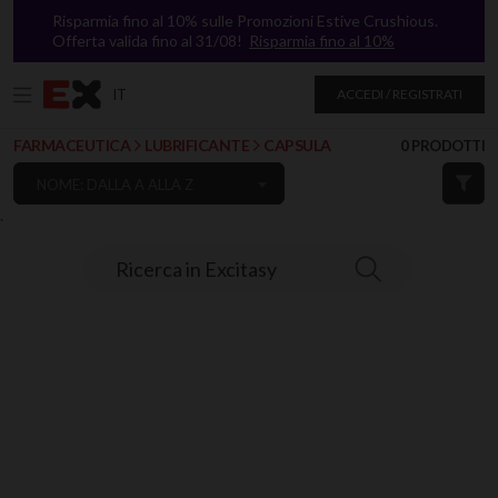
Risparmia fino al 10% sulle Promozioni Estive Crushious.
Offerta valida fino al 31/08!
Risparmia fino al 10%
IT
ACCEDI / REGISTRATI
FARMACEUTICA
LUBRIFICANTE
CAPSULA
0 PRODOTTI
NOME: DALLA A ALLA Z
`
Ricerca in Excitasy