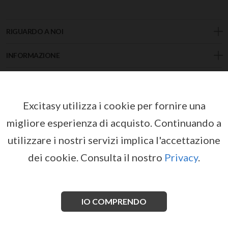
RIGUARDO A NOI
INFORMAZIONE
NEGOZIO
INDIRIZZO
Excitasy utilizza i cookie per fornire una
migliore esperienza di acquisto.
Continuando a
CONTACT
utilizzare i nostri servizi implica l'accettazione
dei cookie.
Consulta il nostro
Privacy
.
+34 685 618 190
IO COMPRENDO