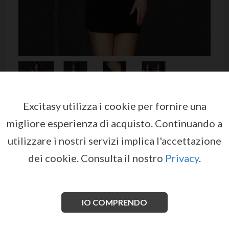
Excitasy utilizza i cookie per fornire una
DRESS CR-3636 BLACK
migliore esperienza di acquisto.
Continuando a
da
CHILIROSE
utilizzare i nostri servizi implica l'accettazione
EX04477
dei cookie.
Consulta il nostro
Privacy
.
Look ancora più sexy in questo abito nero mozzafiato!
Realizzato in un tessuto elastico e morbido, questo
abito ha una vertiginosa scollatura drappeggiata,
decorata da un fantastico ciondolo con scintillii.
IO COMPRENDO
Vedi di più