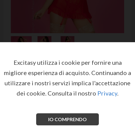
Excitasy utilizza i cookie per fornire una
BABYDOLL CR-3675 RED
migliore esperienza di acquisto.
Continuando a
da
CHILIROSE
utilizzare i nostri servizi implica l'accettazione
EX05284
dei cookie.
Consulta il nostro
Privacy
.
Meravigliosa camicia da notte realizzata in
morbidissima micro rete e con spalline regolabili, tra le
coppe è adornata da un ciondolo con scintillii e da
un'apertura sensuale.
IO COMPRENDO
Vedi di più