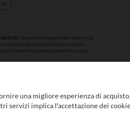
ICHE
 INDISCRETS
sono stati progettati per rendere il tuo
i. Con una base autoadesiva in silicone e facile da
aggio di indossarli su qualsiasi parte del tuo corpo.
 fornire una migliore esperienza di acquisto
ri servizi implica l'accettazione dei cookie