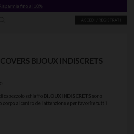
Risparmia fino al 10%
ACCEDI / REGISTRATI
 COVERS BIJOUX INDISCRETS
0
 di capezzolo schiaffo
BIJOUX INDISCRETS
sono
o corpo al centro dell'attenzione e per favorire tutti i