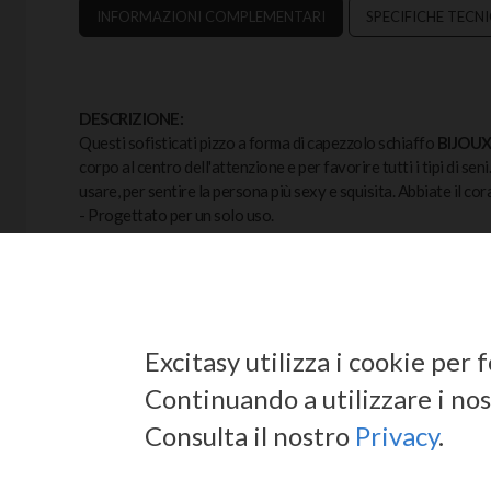
INFORMAZIONI COMPLEMENTARI
SPECIFICHE TECN
DESCRIZIONE:
Questi sofisticati pizzo a forma di capezzolo schiaffo
BIJOUX
corpo al centro dell'attenzione e per favorire tutti i tipi di sen
usare, per sentire la persona più sexy e squisita. Abbiate il cor
- Progettato per un solo uso.
COLORE:
Nero.
Excitasy utilizza i cookie per
Continuando a utilizzare i nost
Consulta il nostro
Privacy
.