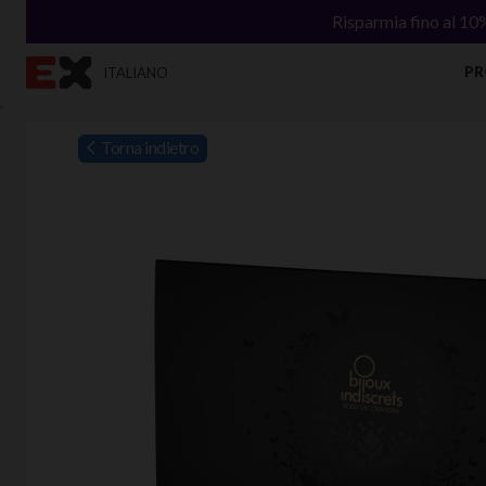
Risparmia fino al 10
PR
ITALIANO
`
Torna indietro