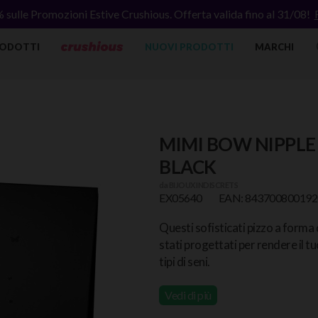
% sulle Promozioni Estive Crushious. Offerta valida fino al 31/08!
ODOTTI
NUOVI PRODOTTI
MARCHI
MIMI BOW NIPPLE
BLACK
da
BIJOUX INDISCRETS
EX05640
EAN: 843700800192
Questi sofisticati pizzo a forma
stati progettati per rendere il tu
tipi di seni.
Vedi di più