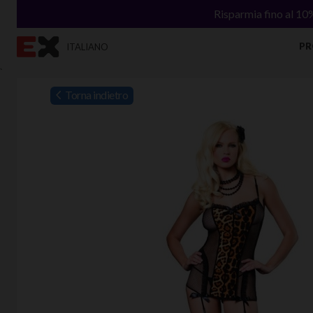
Risparmia fino al 10
PR
ITALIANO
`
Torna indietro