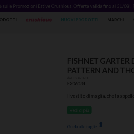
% sulle Promozioni Estive Crushious. Offerta valida fino al 31/08!
ODOTTI
NUOVI PRODOTTI
MARCHI
FISHNET GARTER 
PATTERN AND TH
da
LEG AVENUE
EX06034
Il vestito di maglia, che fa appell
Vedi di più
Guida alle taglie