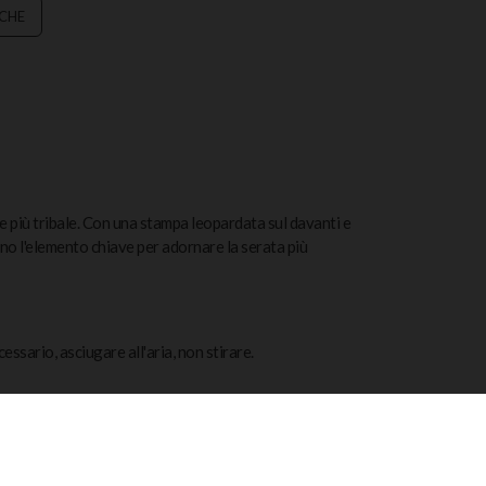
ICHE
o e più tribale. Con una stampa leopardata sul davanti e
anno l'elemento chiave per adornare la serata più
sario, asciugare all'aria, non stirare.