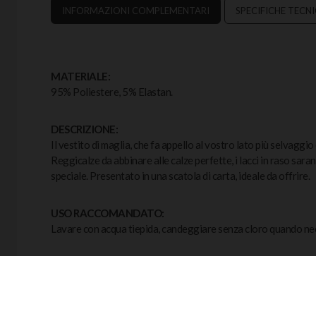
INFORMAZIONI COMPLEMENTARI
SPECIFICHE TECN
MATERIALE:
95% Poliestere, 5% Elastan.
DESCRIZIONE:
Il vestito di maglia, che fa appello al vostro lato più selvaggi
Reggicalze da abbinare alle calze perfette, i lacci in raso sar
speciale. Presentato in una scatola di carta, ideale da offrire.
USO RACCOMANDATO:
Lavare con acqua tiepida, candeggiare senza cloro quando neces
FORMATO:
2 pezzi.
Includere:
Abito giarrettiera e perizoma.