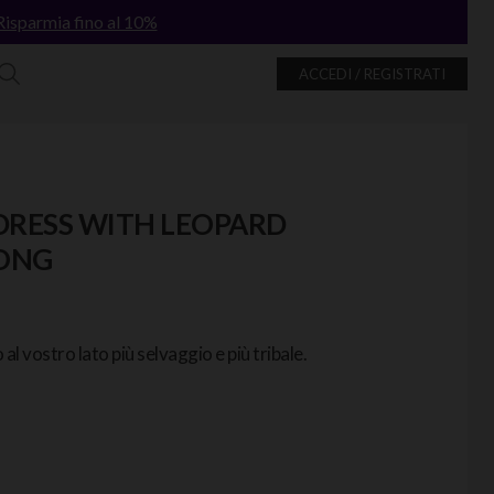
Risparmia fino al 10%
ACCEDI / REGISTRATI
DRESS WITH LEOPARD
ONG
o al vostro lato più selvaggio e più tribale.