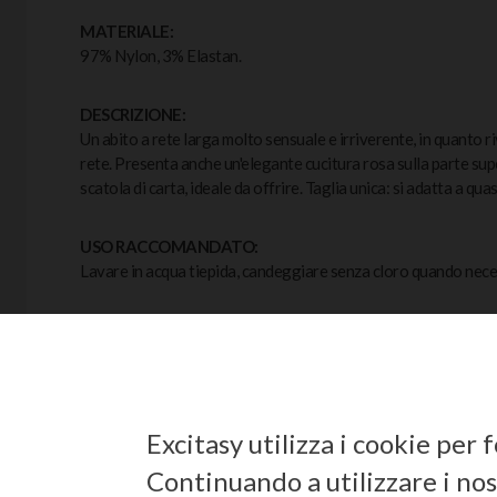
MATERIALE:
97% Nylon, 3% Elastan.
DESCRIZIONE:
Un abito a rete larga molto sensuale e irriverente, in quanto r
rete. Presenta anche un'elegante cucitura rosa sulla parte supe
scatola di carta, ideale da offrire. Taglia unica: si adatta a quas
USO RACCOMANDATO:
Lavare in acqua tiepida, candeggiare senza cloro quando necess
FORMATO:
1 pezzo.
Includere:
Abito.
Excitasy utilizza i cookie per
Continuando a utilizzare i nost