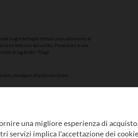
ivelerà ogni dettaglio del tuo corpo attraverso la
riore e inferiore del vestito. Presentato in una
i tutte le taglie (40-70 kg).
ario, asciugare all'aria, non stirare.
 fornire una migliore esperienza di acquisto
ri servizi implica l'accettazione dei cookie