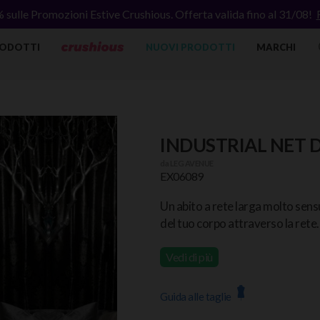
% sulle Promozioni Estive Crushious. Offerta valida fino al 31/08!
ODOTTI
NUOVI PRODOTTI
MARCHI
INDUSTRIAL NET 
da
LEG AVENUE
EX06089
Un abito a rete larga molto sensu
del tuo corpo attraverso la rete.
Vedi di più
Guida alle taglie