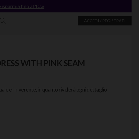
Risparmia fino al 10%
ACCEDI / REGISTRATI
DRESS WITH PINK SEAM
ale e irriverente, in quanto rivelerà ogni dettaglio