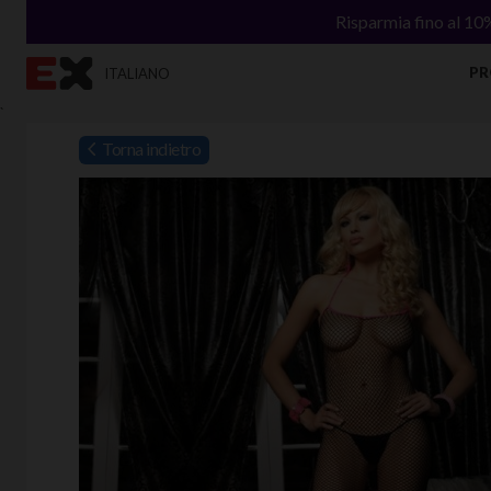
Risparmia fino al 10
PR
ITALIANO
`
Torna indietro