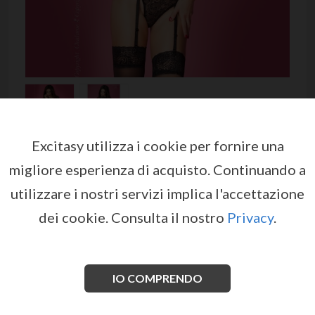
Excitasy utilizza i cookie per fornire una
LACE BODY CR-3673 BLACK
migliore esperienza di acquisto.
Continuando a
da
CHILIROSE
utilizzare i nostri servizi implica l'accettazione
EX06790
dei cookie.
Consulta il nostro
Privacy
.
Un corpo fantastico tutto realizzato in pizzo in un
motivo astratto, con una profonda scollatura a V in
pizzo artigianale.
IO COMPRENDO
Vedi di più