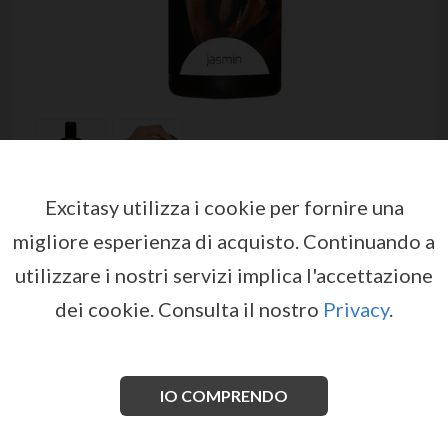
Excitasy utilizza i cookie per fornire una
MAGOON MASSAGE OIL
migliore esperienza di acquisto.
Continuando a
JASMIN 50ML
utilizzare i nostri servizi implica l'accettazione
da
MAGOON
dei cookie.
Consulta il nostro
Privacy
.
EX07913
EAN: 4024144621682
Un olio da massaggio afrodisiaco con profumo di
gelsomino, che rilassa e nutre la pelle, lasciando un
IO COMPRENDO
aroma eccitante.
Vedi di più