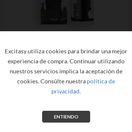
Excitasy utiliza cookies para brindar una mejor
experiencia de compra.
Continuar utilizando
nuestros servicios implica la aceptación de
SPRAY RETARDANTE BLACK
cookies.
Consúlte nuestra
política de
STONE 15ML
privacidad
.
por
COBECO
EX00770
EAN: 8717344170338
Spray retardante potente para hombres. Al retrasar
el orgasmo, contribuye a mejorar el rendimiento.
ENTIENDO
Ver más información