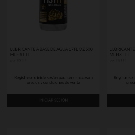
LUBRICANTE A BASE DE AGUA 17 FL OZ 500
LUBRICANTE 
ML FIST IT
ML FIST IT
por
FIST IT
por
FIST IT
Registrese o inicie sesión para tener acceso a
Registrese o
precios y condiciones de venta
preci
INICIAR SESIÓN