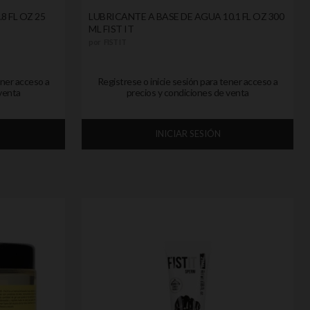
8 FL OZ 25
LUBRICANTE A BASE DE AGUA 10.1 FL OZ 300
ML FIST IT
por
FIST IT
ener acceso a
Registrese o inicie sesión para tener acceso a
venta
precios y condiciones de venta
INICIAR SESIÓN