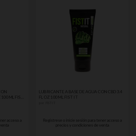
CON
LUBRICANTE A BASE DE AGUA CON CBD 3.4
 100 ML FIST
FL OZ 100 ML FIST IT
por
FIST IT
ener acceso a
Registrese o inicie sesión para tener acceso a
venta
precios y condiciones de venta