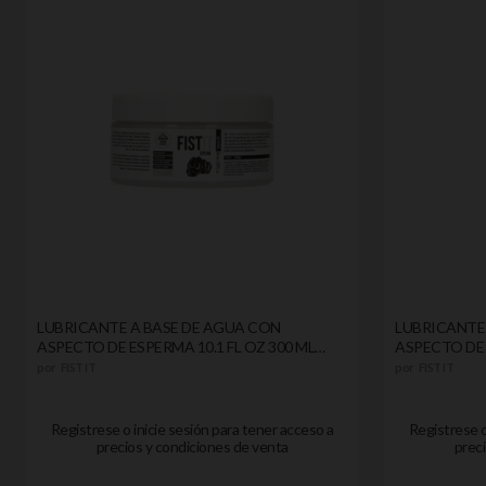
LUBRICANTE A BASE DE AGUA CON
LUBRICANTE
ASPECTO DE ESPERMA 10.1 FL OZ 300 ML
ASPECTO DE 
FIST IT
IT
por
FIST IT
por
FIST IT
Registrese o inicie sesión para tener acceso a
Registrese o
precios y condiciones de venta
preci