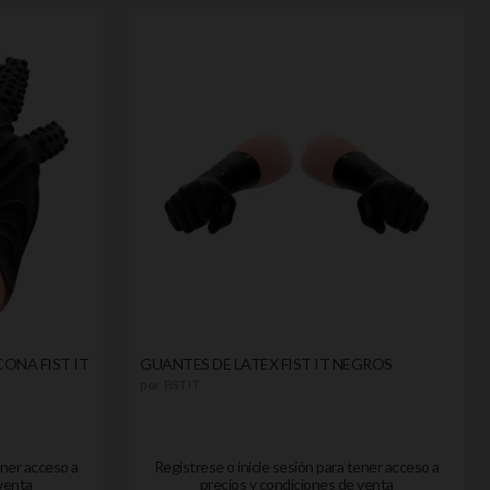
ONA FIST IT
GUANTES DE LATEX FIST IT NEGROS
por
FIST IT
ener acceso a
Registrese o inicie sesión para tener acceso a
venta
precios y condiciones de venta