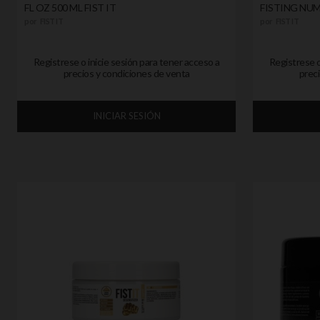
FL OZ 500 ML FIST IT
FISTING NUMB
por
FIST IT
por
FIST IT
Registrese o inicie sesión para tener acceso a
Registrese o
precios y condiciones de venta
preci
INICIAR SESIÓN