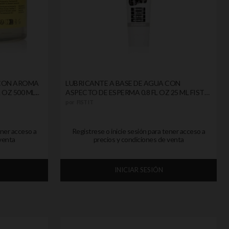
 CON AROMA
LUBRICANTE A BASE DE AGUA CON
OZ 500 ML...
ASPECTO DE ESPERMA 0.8 FL OZ 25 ML FIST
IT
por
FIST IT
ener acceso a
Registrese o inicie sesión para tener acceso a
venta
precios y condiciones de venta
INICIAR SESIÓN