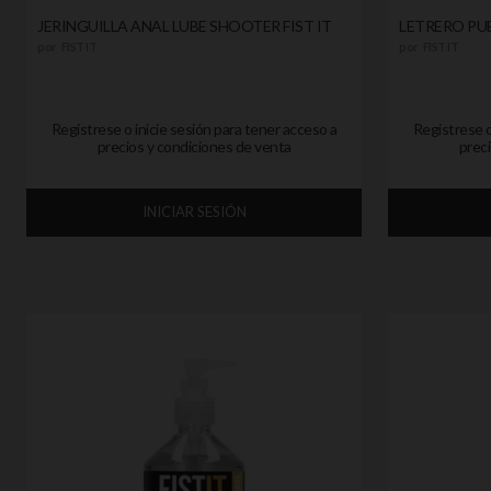
JERINGUILLA ANAL LUBE SHOOTER FIST IT
LETRERO PUB
por
FIST IT
por
FIST IT
Registrese o inicie sesión para tener acceso a
Registrese o
precios y condiciones de venta
preci
INICIAR SESIÓN