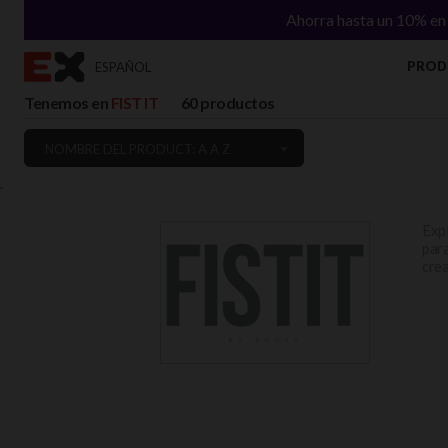
Ahorra hasta un 10% en 
PROD
ESPAÑOL
Tenemos en
FIST IT
60 productos
NOMBRE DEL PRODUCT: A A Z
`
Expl
para
crea