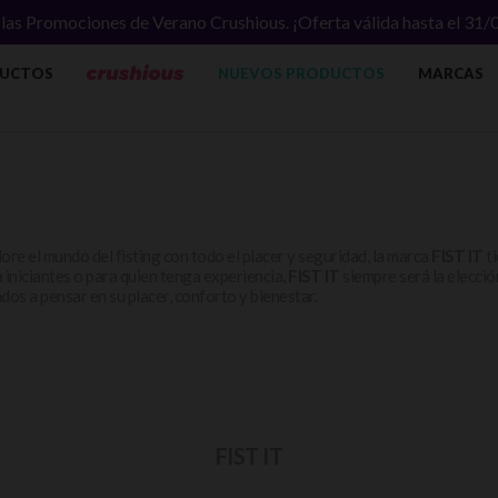
las Promociones de Verano Crushious. ¡Oferta válida hasta el 31
UCTOS
NUEVOS PRODUCTOS
MARCAS
ore el mundo del fisting con todo el placer y seguridad, la marca
FIST IT
ti
 iniciantes o para quien tenga experiencia,
FIST IT
siempre será la elecció
dos a pensar en su placer, conforto y bienestar.
FIST IT