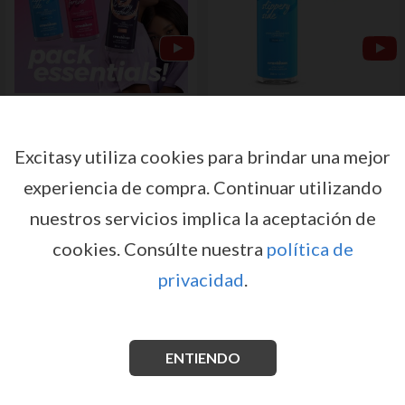
ESSENTIALS CRUSHIOUS
LUBRICANTE A BASE DE AGUA 250 ML
CRUSHIOUS
por
CRUSHIOUS
Excitasy utiliza cookies para brindar una mejor
por
CRUSHIOUS
Registrese o inicie sesión para
Registrese o inicie sesión para
experiencia de compra.
Continuar utilizando
tener acceso a precios y
tener acceso a precios y
condiciones de venta
condiciones de venta
nuestros servicios implica la aceptación de
cookies.
Consúlte nuestra
política de
INICIAR SESIÓN
INICIAR SESIÓN
privacidad
.
ENTIENDO