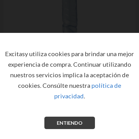
Excitasy utiliza cookies para brindar una mejor
experiencia de compra.
Continuar utilizando
nuestros servicios implica la aceptación de
cookies.
Consúlte nuestra
política de
privacidad
.
PENE DOBLE JR. DOUBLE
DONG 12'' TRANSLÚCIDO
por
DOC JOHNSON
ENTIENDO
EX00947
EAN: 782421124106
El pene doble
JR. DOUBLE DONG
es una variación