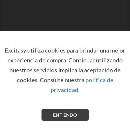
Excitasy utiliza cookies para brindar una mejor
experiencia de compra.
Continuar utilizando
nuestros servicios implica la aceptación de
ESPOSAS DE SILICONA
cookies.
Consúlte nuestra
política de
JAPANESE STYLE BONDAGE
privacidad
.
LARGE NEGRO DOC JOHNSON
por
DOC JOHNSON
EX35234
EAN: 782421069469
ENTIENDO
Esposas de silicona de alta calidad sin accesorios
metálicos. Son firmes y flexibles, perfectas para jugar