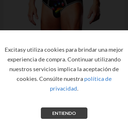
Excitasy utiliza cookies para brindar una mejor
experiencia de compra.
Continuar utilizando
nuestros servicios implica la aceptación de
CALZONCILLO ABIERTO
cookies.
Consúlte nuestra
política de
OVERSIZED PAW XXL NEGROS
privacidad
.
PROWLER
por
PROWLER
EX35418
ENTIENDO
Calzoncillo masculinos Prowler negros con espalda
abierta, logotipo Pride y diseño sexy y cómodo.