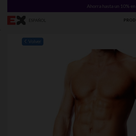
Ahorra hasta un 10% en 
PROD
ESPAÑOL
`
Volver