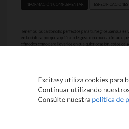
INFORMACIÓN COMPLEMENTAR
ESPECIFICACIONES
Tenemos los calzoncillo perfectos para ti. Negros, sensuales
en la cintura, porque a quién no le gusta una buena cintura qu
cómodos como para llevarlos en cualquier ocasión, estos calz
desfilas por la calle y te sientes el rey de tu mundo. Y lo mejo
bandera del Orgullo LGBTQ Progress, porque sabemos exactame
estilo.
Excitasy utiliza cookies para
Continuar utilizando nuestros 
Consúlte nuestra
política de 
MOSTRAR
+34 685 618 190
ENVÍEN