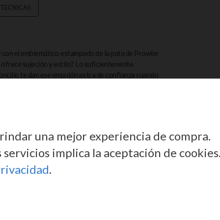
 TECNICAS
 y con el emblemático estampado de la pata de Prowler
e ofrece sujeción y estilo? Lo suficientemente
oncillo te dan ese empujón extra de confianza cuando
r? El logotipo presenta los vibrantes colores de la
nte lo que eso significa: orgullo, actitud y mucho
 brindar una mejor experiencia de compra.
servicios implica la aceptación de cookies
privacidad
.
OS UN E-MAIL