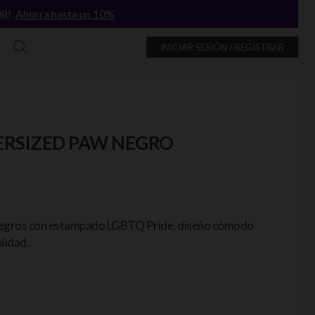
/08!
Ahorra hasta un 10%
INICIAR SESIÓN / REGISTRAR
ERSIZED PAW NEGRO
 negros con estampado LGBTQ Pride, diseño cómodo
lidad.