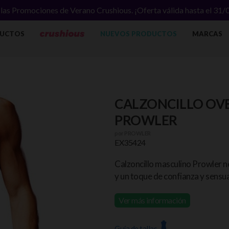
las Promociones de Verano Crushious. ¡Oferta válida hasta el 31
UCTOS
NUEVOS PRODUCTOS
MARCAS
CALZONCILLO OV
PROWLER
por
PROWLER
EX35424
Calzoncillo masculino Prowler
y un toque de confianza y sensua
Ver más información
Guía de tallas