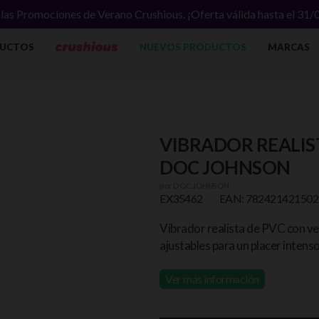
las Promociones de Verano Crushious. ¡Oferta válida hasta el 31
UCTOS
NUEVOS PRODUCTOS
MARCAS
VIBRADOR REALIST
DOC JOHNSON
por
DOC JOHNSON
EX35462
EAN: 782421421502
Vibrador realista de PVC con ven
ajustables para un placer intenso
Ver más información