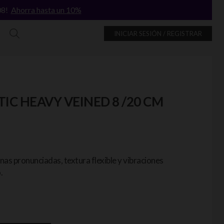
/08!
Ahorra hasta un 10%
INICIAR SESIÓN / REGISTRAR
IC HEAVY VEINED 8 /20 CM
as pronunciadas, textura flexible y vibraciones
.