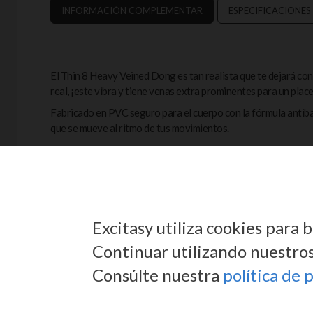
INFORMACIÓN COMPLEMENTAR
ESPECIFICACIONES
El Thin 8 Heavy Veined Dong es tan realista que te dejará con
real, ¡este vibra y tiene venas extra prominentes para un pla
Fabricado en PVC seguro para el cuerpo con la fórmula antibac
que se mueve al ritmo de tus movimientos.
Las venas pronunciadas y el glande detallado aumentan el real
vibración se controlan fácilmente mediante el botón giratorio 
Orgullosamente fabricado en Estados Unidos.
Excitasy utiliza cookies para
Continuar utilizando nuestros 
Consúlte nuestra
política de 