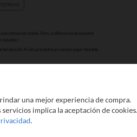
 TECNICAS
 una sensación doble. Pero, a diferencia de un pene
cer máximo!
teriana Sil-A-Gel, presenta un cuerpo súper flexible
ismo, mientras que las múltiples velocidades de
de la base.
 brindar una mejor experiencia de compra.
servicios implica la aceptación de cookies
privacidad
.