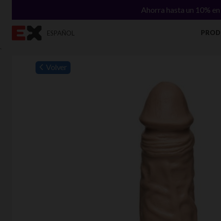
Ahorra hasta un 10% en 
PROD
ESPAÑOL
`
Volver