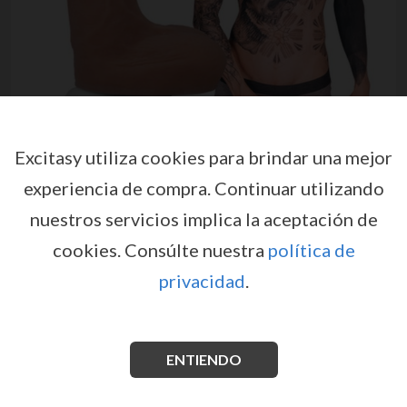
Excitasy utiliza cookies para brindar una mejor
experiencia de compra.
Continuar utilizando
nuestros servicios implica la aceptación de
DILDO REALISTA OWEN GRAY
cookies.
Consúlte nuestra
política de
ULTRASKYN 9 /22 CM DOC
privacidad
.
JOHNSON
por
DOC JOHNSON
EX35664
EAN: 782421086695
ENTIENDO
Dildo realista moldeado a partir del actor Owen Gray
en ULTRASKYN, con ventosa Vac-U-Lock y