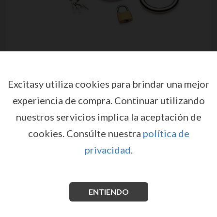
Excitasy utiliza cookies para brindar una mejor
experiencia de compra.
Continuar utilizando
nuestros servicios implica la aceptación de
JAULA CON 3 ANILLOS
cookies.
Consúlte nuestra
política de
LOCKABLE STAINLESS STEEL
privacidad
.
XR BRANDS
por
XR BRANDS
EX36178
EAN: 848518046925
ENTIENDO
Jaula de castidad Forged Captor de acero inoxidable,
con 3 anillos de ajuste, extremo abierto y candado con