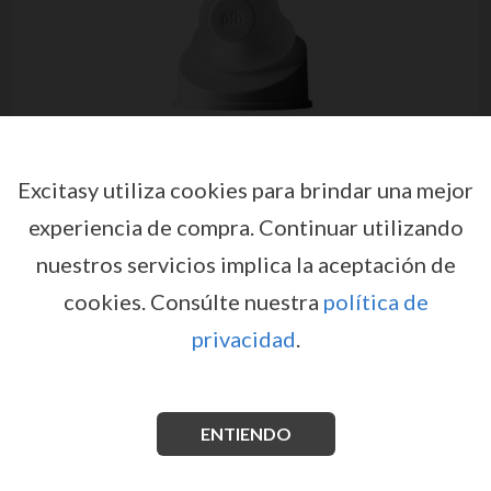
Excitasy utiliza cookies para brindar una mejor
experiencia de compra.
Continuar utilizando
nuestros servicios implica la aceptación de
cookies.
Consúlte nuestra
política de
privacidad
.
FUNDA EXTENSIBLE FAT BOY
CHECKER BOX SHEATH 6 / 16,5
CM PERFECTFITBRAND
ENTIENDO
por
PERFECTFITBRAND
EX36493
EAN: 851127008086