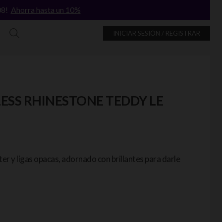
/08!
Ahorra hasta un 10%
INICIAR SESIÓN / REGISTRAR
ESS RHINESTONE TEDDY LE
ter y ligas opacas, adornado con brillantes para darle