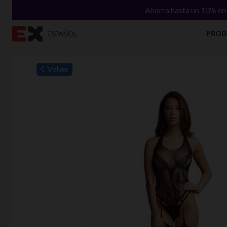
Ahorra hasta un 10% en 
PROD
ESPAÑOL
`
Volver