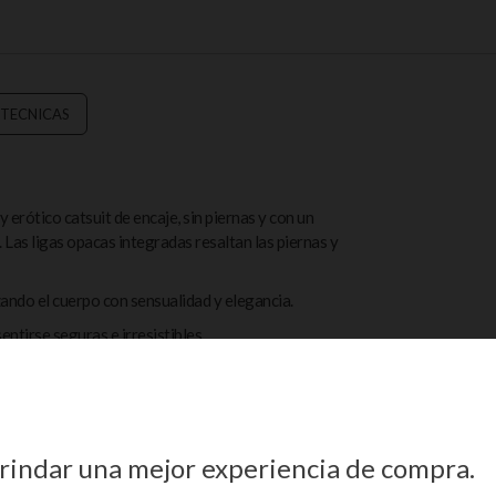
 TECNICAS
y erótico catsuit de encaje, sin piernas y con un
. Las ligas opacas integradas resaltan las piernas y
zando el cuerpo con sensualidad y elegancia.
entirse seguras e irresistibles.
secar en horizontal; no utilizar secadora ni planchar.
 brindar una mejor experiencia de compra.