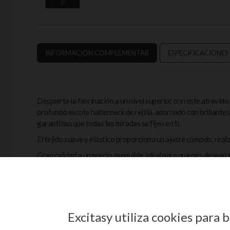
INFORMACIÓN COMPLEMENTAR
ESPECIFICACIONES
Despierta la fascinación a un nivel superior con este atrevido 
profundo escote halterneck de rejilla, adornado con brillantes
garantizan que todas las miradas se fijen en ti.
El tejido suave y elástico proporciona un ajuste cómodo, real
Gran calidad a un precio asequible, ideal para quienes desean s
Tanga no incluida.
Cuidados
: lavar a mano o en programa delicado con agua fría; 
Excitasy utiliza cookies para