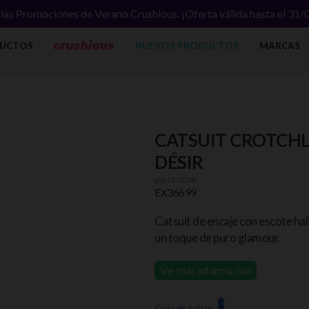
las Promociones de Verano Crushious. ¡Oferta válida hasta el 31
UCTOS
NUEVOS PRODUCTOS
MARCAS
CATSUIT CROTCHL
DÉSIR
por
LE DÉSIR
EX36699
Catsuit de encaje con escote hal
un toque de puro glamour.
Ver más información
Guía de tallas