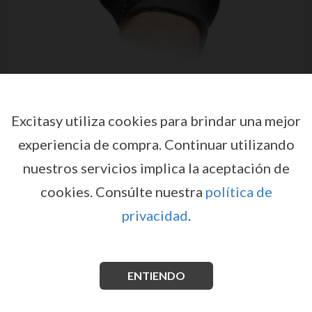
Excitasy utiliza cookies para brindar una mejor
experiencia de compra.
Continuar utilizando
nuestros servicios implica la aceptación de
cookies.
Consúlte nuestra
política de
privacidad
.
GUANTE ESTIMULADOR DE
SILICONA FIST IT
por
FIST IT
ENTIENDO
EX36842
EAN: 8714273491695
El guante de estimulación FIST IT convierte tus dedos