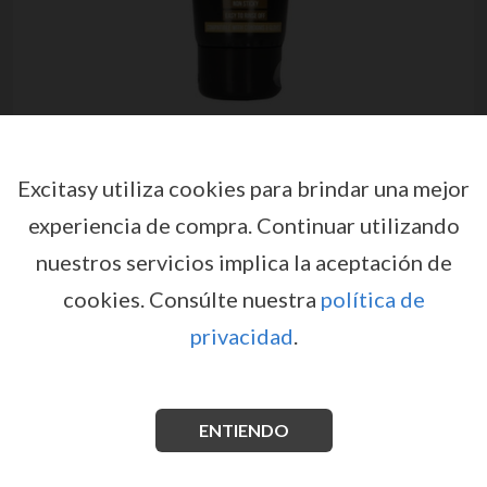
Excitasy utiliza cookies para brindar una mejor
experiencia de compra.
Continuar utilizando
nuestros servicios implica la aceptación de
cookies.
Consúlte nuestra
política de
privacidad
.
LUBRICANTE A BASE DE AGUA
3.4 FL OZ 100 ML FIST IT
por
FIST IT
ENTIENDO
EX37533
EAN: 7423522515587
Fist It es un lubricante a base de agua, suave y de larga