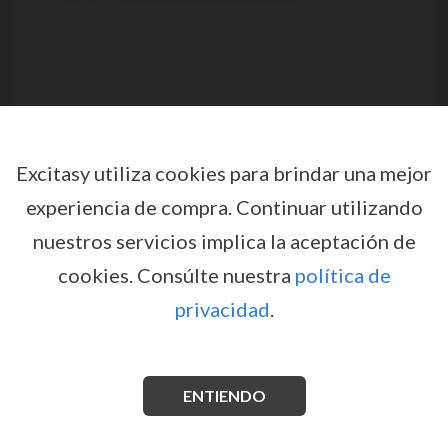
Excitasy utiliza cookies para brindar una mejor
experiencia de compra.
Continuar utilizando
nuestros servicios implica la aceptación de
CÁPSULAS ESTIMULANTES
cookies.
Consúlte nuestra
política de
PERFECT PERFORMER DIRECT
privacidad
.
por
COBECO
EX02579
EAN: 8718546540370
El estado psicológico y físico influencia mucho el
funcionamiento de los órganos y, por supuesto, esto
ENTIENDO
incluye el pene.