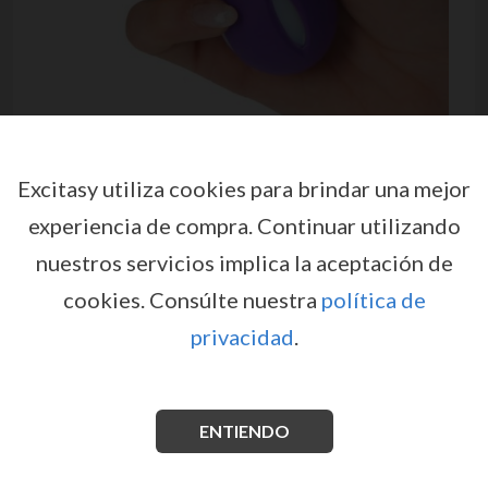
Excitasy utiliza cookies para brindar una mejor
experiencia de compra.
Continuar utilizando
nuestros servicios implica la aceptación de
BOLAS VAGINALES CANDY
cookies.
Consúlte nuestra
política de
BALLS BERRY
privacidad
.
por
TOYZ4LOVERS
EX03538
EAN: 8053629693728
Coloreadas, suaves al tacto, y compactas. Con
las
CANDY BALLS
la búsqueda del placer es un juego
ENTIENDO
erótico intrigante gracias a los movimientos de la
esfera de metal dentro de cada bola.