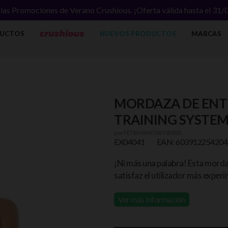
las Promociones de Verano Crushious. ¡Oferta válida hasta el 31
UCTOS
NUEVOS PRODUCTOS
MARCAS
MORDAZA DE ENT
TRAINING SYSTEM 
por
FETISH FANTASY SERIES
EX04041
EAN: 603912254204
¡Ni más una palabra!
Esta mordaz
satisfaz el utilizador más exper
Ver más información