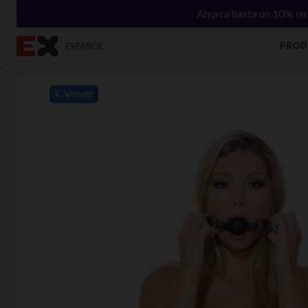
Ahorra hasta un 10% en 
PROD
ESPAÑOL
`
Volver