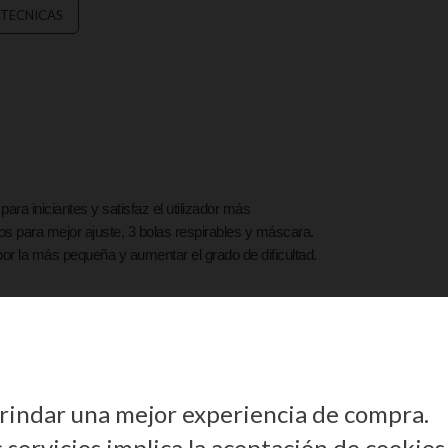
 TECNICAS
ra iniciantes y satisfaz el utilizador más
s para mejor ajuste, 3 bolas respirables y máscara.
 por la más pequeña y aumentar el grado de dificultad.
ización.
 brindar una mejor experiencia de compra.
servicios implica la aceptación de cookies