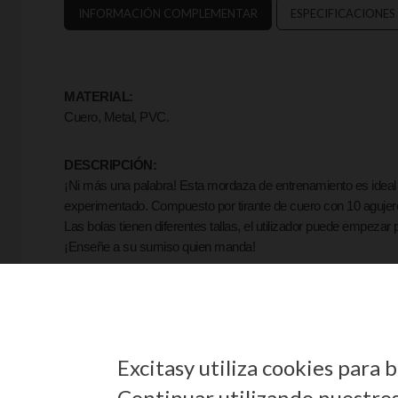
INFORMACIÓN COMPLEMENTAR
ESPECIFICACIONES
MATERIAL:
Cuero, Metal, PVC.
DESCRIPCIÓN:
¡Ni más una palabra!
Esta mordaza de entrenamiento es ideal pa
experimentado. Compuesto por tirante de cuero con 10 agujero
Las bolas tienen diferentes tallas, el utilizador puede empezar
¡Enseñe a su sumiso quien manda!
USO RECOMENDADO:
Las bolas se limpian fácilmente con agua y jabón tras cada util
Excitasy utiliza cookies para
Continuar utilizando nuestros 