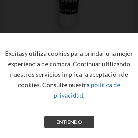
Excitasy utiliza cookies para brindar una mejor
experiencia de compra.
Continuar utilizando
nuestros servicios implica la aceptación de
CREMA RETARDANTE LONG
cookies.
Consúlte nuestra
política de
TIME DELAY ERO PARA
privacidad
.
HOMBRE 30ML
por
ERO
EX05585
EAN: 4042342003116
ENTIENDO
Crema refrescante y nutritiva, este producto puede
ayudar a retardar la eyaculación. Garantizará más