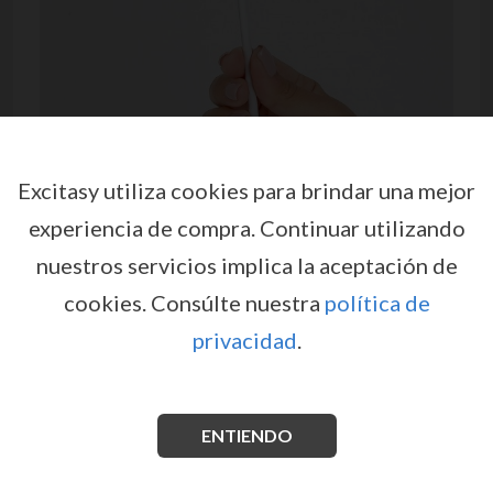
Excitasy utiliza cookies para brindar una mejor
experiencia de compra.
Continuar utilizando
nuestros servicios implica la aceptación de
PIRULETA DE GOMINOLA CON
cookies.
Consúlte nuestra
política de
FORMA DE VULVA SECRET
privacidad
.
PLAY
por
SECRET PLAY
EX05802
EAN: 8435097817279
ENTIENDO
Una deliciosa piruleta de gominola con sabor a fresa y
forma de vulva. Ideal para despedidas de soltera,