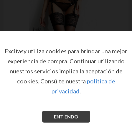
Excitasy utiliza cookies para brindar una mejor
experiencia de compra.
Continuar utilizando
nuestros servicios implica la aceptación de
CONJUNTO SARAH DEMONIQ
cookies.
Consúlte nuestra
política de
NEGRO
privacidad
.
por
DEMONIQ
EX09826
Un conjunto de lencería con 4 prendas sensuales y
sofisticadas.
ENTIENDO
Ver más información