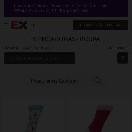
Poupe até 10% nas Promoções de Verão Crushious.
Oferta válida até 31/08!
Poupe até 10%
PT
INICIAR SESSÃO / REGISTAR
BRINCADEIRAS - ROUPA
BRINCADEIRAS
ROUPA
5 PRODUTOS
NOME DO PRODUTO: A A Z
`
Procurar na Excitasy