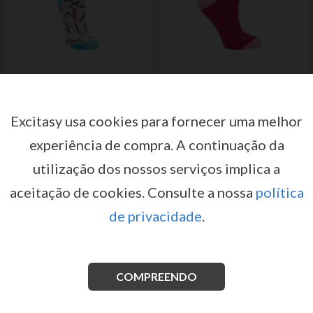
MEIAS SUTRA US SIZE 8-12/ EU SIZE 42-46
MEIAS COCKY SHOTS - 36-41
BE GOOD TONIGHT
por
SHOTS
por
BE GOOD TONIGHT
Excitasy usa cookies para fornecer uma melhor
Registe-se ou inicie sessão para
Registe-se ou inicie sessão para
ter acesso a preços e condições
ter acesso a preços e condições
experiência de compra.
A continuação da
de venda
de venda
utilização dos nossos serviços implica a
INICIAR SESSÃO
INICIAR SESSÃO
aceitação de cookies.
Consulte a nossa
política
de privacidade
.
COMPREENDO