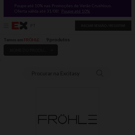
Poupe até 10% nas Promoções de Verão Crushious.
Oferta válida até 31/08!
Poupe até 10%
PT
INICIAR SESSÃO / REGISTAR
9 produtos
Temos em
FRÖHLE
NOME DO PRODUTO: A A Z
`
Procurar na Excitasy