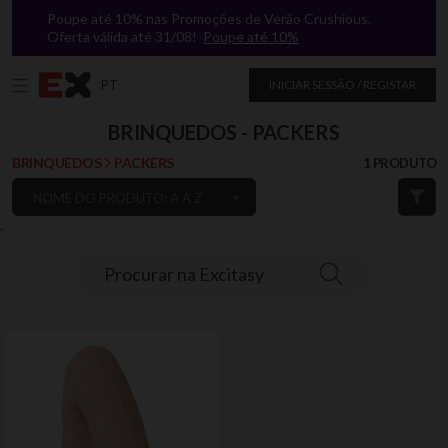
Poupe até 10% nas Promoções de Verão Crushious.
Oferta válida até 31/08!
Poupe até 10%
PT
INICIAR SESSÃO / REGISTAR
BRINQUEDOS - PACKERS
BRINQUEDOS
PACKERS
1 PRODUTO
NOME DO PRODUTO: A A Z
`
Procurar na Excitasy