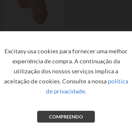
PACKER PACK IT LITE
por
DOC JOHNSON
Excitasy usa cookies para fornecer uma melhor
Registe-se ou inicie sessão para
ter acesso a preços e condições
experiência de compra.
A continuação da
de venda
utilização dos nossos serviços implica a
INICIAR SESSÃO
aceitação de cookies.
Consulte a nossa
política
de privacidade
.
COMPREENDO