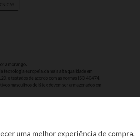
ÉCNICAS
bor a morango.
a tecnologia europeia, da mais alta qualidade em
0120, e testados de acordo com as normas ISO 40474.
tivos masculinos de látex devem ser armazenados em
rnecer uma melhor experiência de compra.