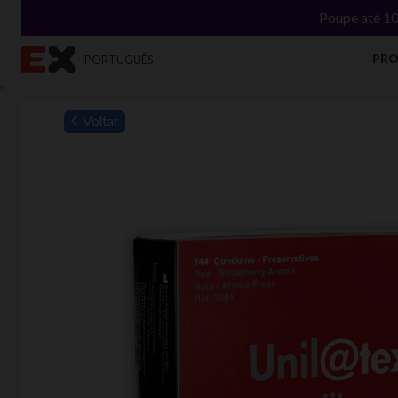
Poupe até 10
PR
PORTUGUÊS
`
Voltar