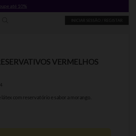
oupe até 10%
INICIAR SESSÃO / REGISTAR
RESERVATIVOS VERMELHOS
4
 látex com reservatório e sabor a morango.