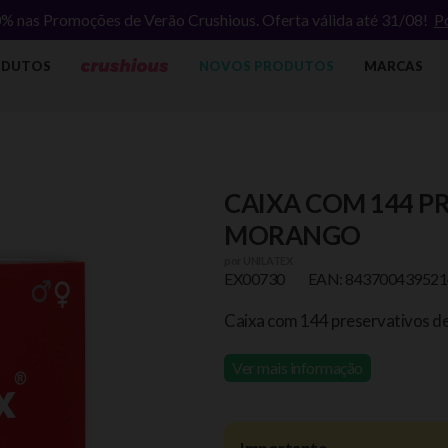
% nas Promoções de Verão Crushious. Oferta válida até 31/08!
P
ODUTOS
NOVOS PRODUTOS
MARCAS
CAIXA COM 144 P
MORANGO
por
UNILATEX
EX00730
EAN: 843700439521
Caixa com 144 preservativos de
Ver mais informação