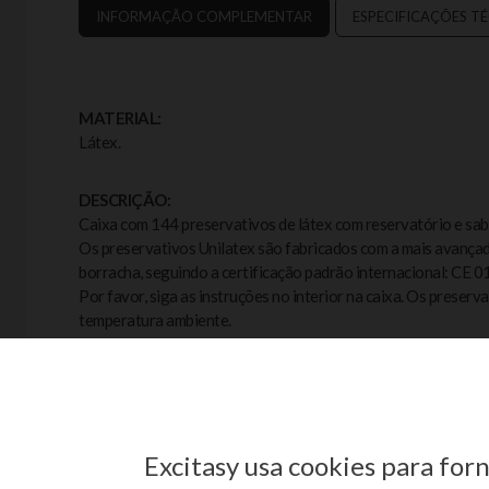
INFORMAÇÃO COMPLEMENTAR
ESPECIFICAÇÕES T
MATERIAL:
Látex.
DESCRIÇÃO:
Caixa com 144 preservativos de látex com reservatório e sa
Os preservativos Unilatex são fabricados com a mais avançad
borracha, seguindo a certificação padrão internacional: CE 
Por favor, siga as instruções no interior na caixa.
Os preserva
temperatura ambiente.
DIMENSÕES:
53-54mm diâmetro; 190mm comprimento.
Excitasy usa cookies para fo