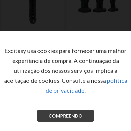
DILDO DUPLO JR. VEINED DOUBLE
CONJUNTO DE 3 PLUGS ANAIS TIMELESS
HEADER 12'' PRETO
ANAL PLUGS PRETOS
por
por
DOC JOHNSON
TOYZ4LOVERS
Excitasy usa cookies para fornecer uma melhor
Registe-se ou inicie sessão para
Registe-se ou inicie sessão para
ter acesso a preços e condições
ter acesso a preços e condições
experiência de compra.
A continuação da
de venda
de venda
utilização dos nossos serviços implica a
INICIAR SESSÃO
INICIAR SESSÃO
aceitação de cookies.
Consulte a nossa
política
de privacidade
.
COMPREENDO