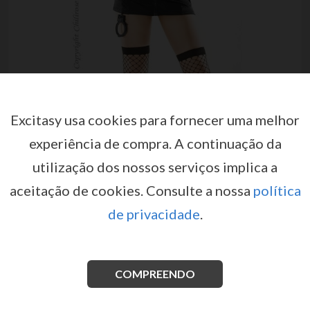
Excitasy usa cookies para fornecer uma melhor
experiência de compra.
A continuação da
FANTASIA DE POLÍCIA CR-3350
utilização dos nossos serviços implica a
por
CHILIROSE
aceitação de cookies.
Consulte a nossa
política
EX01129
de privacidade
.
Prenda o seu rapaz mau por perturbar a paz quando
esta de serviço, vestida com este sexy uniforme de
Polícia!
A Chilirose traz até si este conjunto
irresistível equipado com algemas e walkie-talkie,
COMPREENDO
para um inesquecível divertimento erótico enquanto
segue a lei.