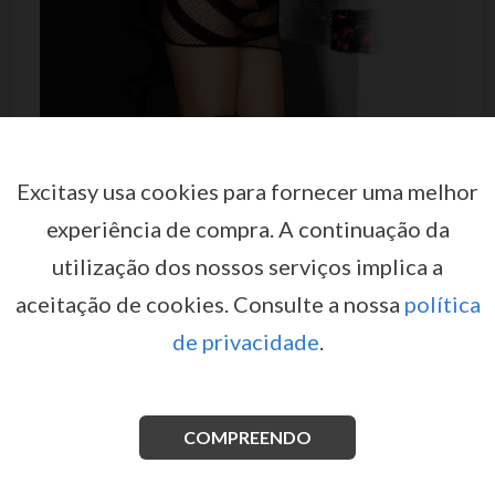
Excitasy usa cookies para fornecer uma melhor
experiência de compra.
A continuação da
VESTIDO CR-3424 PRETO
utilização dos nossos serviços implica a
por
CHILIROSE
aceitação de cookies.
Consulte a nossa
política
EX01975
de privacidade
.
Um bonito mini-vestido em tecido elástico macio, que
fica ligeiramente transparente quando esticado. Esta
peça de vestuário é feita sem costuras e é
caracterizada pelas aberturas sensuais na frente e nas
COMPREENDO
costas. As alças finas e ombros nus completam este
design
inesquecível
!