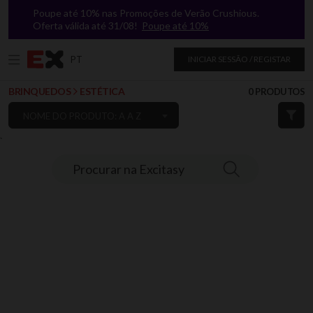
Poupe até 10% nas Promoções de Verão Crushious.
Oferta válida até 31/08!
Poupe até 10%
PT
INICIAR SESSÃO / REGISTAR
BRINQUEDOS
ESTÉTICA
0 PRODUTOS
NOME DO PRODUTO: A A Z
`
Procurar na Excitasy