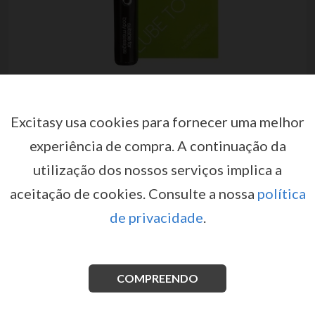
Excitasy usa cookies para fornecer uma melhor
experiência de compra.
A continuação da
CANETA LUBRIFICANTE À BASE
utilização dos nossos serviços implica a
DE ÁGUA LUBE TO GO 6ML
aceitação de cookies.
Consulte a nossa
política
por
PHARMQUESTS
de privacidade
.
EX04810
EAN: 8714273956866
LUBE TO GO
é
um lubrificante à base de água, sendo
também adequado para massagens corporais. É a
COMPREENDO
solução perfeita para a secura vaginal e para
aumentar o desempenho sexual.