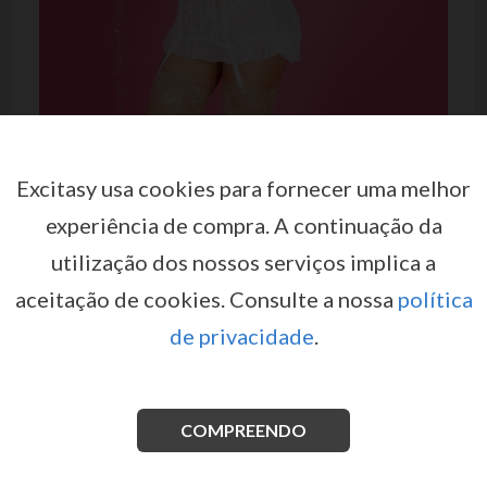
Excitasy usa cookies para fornecer uma melhor
experiência de compra.
A continuação da
CAMISA DE NOITE CR-3675
utilização dos nossos serviços implica a
BRANCA
aceitação de cookies.
Consulte a nossa
política
por
CHILIROSE
de privacidade
.
EX05276
Maravilhosa camisa de noite elaborada em micro rede
muito suave e com alças ajustáveis, entre as copas é
COMPREENDO
adornada por um pendente com brilhantes e por uma
sensual abertura.