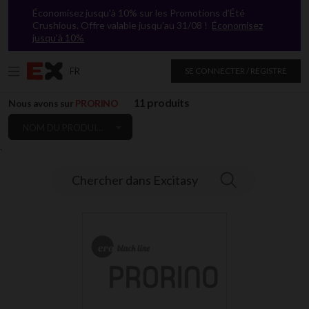
Économisez jusqu'à 10% sur les Promotions d'Été
Crushious. Offre valable jusqu'au 31/08 !
Économisez
jusqu'à 10%
FR
SE CONNECTER / REGISTRE
11 produits
Nous avons sur
PRORINO
NOM DU PRODUIT: DE A À Z
`
Chercher dans Excitasy